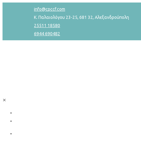
info@cpccf.com
Κ. Παλαιολόγου 23-25, 681 32, Αλεξανδρούπολη
25511 18580
6944 690482
✕
Πολιτική Απορρήτου
Προστασία Προσωπικών Δεδομένων
Αρχική