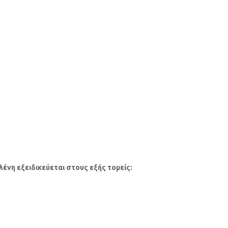
ένη εξειδικεύεται στους εξής τομείς:
εραπεία
(Person-Centered Counselling & Psychotherapy)
εραπεία μέσω των Δημιουργικών Τεχνών
(Person-Centered Creative
d Play Therapy) και Filial Therapy