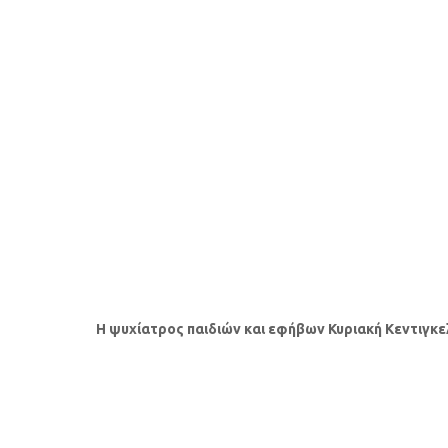
Η ψυχίατρος παιδιών και εφήβων Κυριακή Κεντιγκελ
Προσωποκεντρική Συμβουλευτική και Ψυχοθ
Προσωποκεντρική Συμβουλευτική και Ψυχοθ
Psychotherapy)
Παιδοκεντρική παιγνιοθεραπεία
(Child-Centere