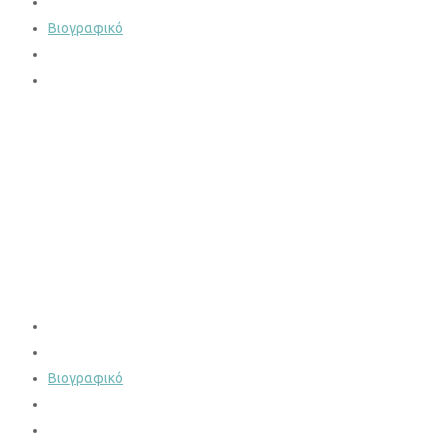
Υπηρεσίες
Βιογραφικό
Νέα – Άρθρα
Επικοινωνία
Αρχική
Υπηρεσίες
Βιογραφικό
Νέα – Άρθρα
Επικοινωνία