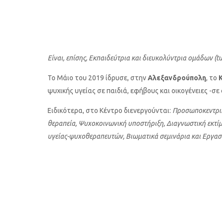
Οικογενειοκεντρική Θεραπεία
(Family Centere
Clinical Supervision including online & telephone
Online & telephone counselling & Psychotherapy
Είναι, επίσης, Εκπαιδεύτρια και διευκολύντρια ομάδων (tut
Το Μάιο του 2019 ίδρυσε, στην
Αλεξανδρούπολη
, το
ψυχικής υγείας σε παιδιά, εφήβους και οικογένειες -σε
Ειδικότερα, στο Κέντρο διενεργούνται:
Προσωποκεντρική
θεραπεία, Ψυχοκοινωνική υποστήριξη, Διαγνωστική εκτί
υγείας-ψυχοθεραπευτών, Βιωματικά σεμινάρια και Εργασ