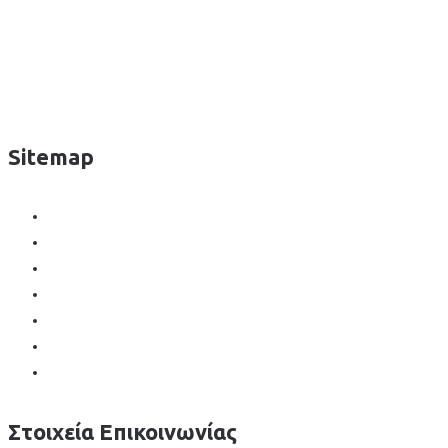
Sitemap
Αρχική
Υπηρεσίες
Βιογραφικό
Νέα-Άρθρα
Επικοινωνία
Πολιτική Απορρήτου
Προστασία Προσωπικών Δεδομένων
Στοιχεία Επικοινωνίας